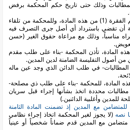
المطالبات وذلك حتى تاريخ حكم المحكمة برفض
.
يقع باطلاً كل تصرف يخالف حكم الفقرة (1) من هذه المادة، وللمحكمة من تلقاء
 أن تقضي باسترداد أي أصل جرى التصرف فيه
راه مناسباً، وذلك مع مراعاة حقوق الغير (حسن
تعويض
.
من حكم الفقرة (1) من هذه المادة، تأذن المحكمة -بناء على طلب مقدم
ي من أصول التفليسة الضامنة لدين المدين
.
المطالبات- في طلب الدائن الذي وجد عين ماله
ائحة
.
ء من حكم الفقرة (1) من هذه المادة، للمحكمة -بناء على طلب ذي مصلحة-
طالبات محددة اتخذ بشأنها إجراء قبل سريان
ة للمدين وأغلبية الدائنين.)
 للمتضامن مع المدين إذ تضمنت المادة الثامنة
ا نصه
(لا يجوز لغير المحكمة اتخاذ إجراء نظامي
تضامن مع المدين قدم ضماناً شخصياً أو عينياً