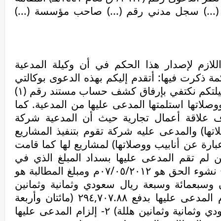
(...) سجل مدني رقم (...) صاحب مؤسسة (...)
للازم لإصدار هذا الحكم في أن وكيلة المدعية
 ذكرت فيها: أتقدم إليكم بهذه الدعوى بوكالتي
عن المدعية وحتى لا نطيل على فضيلتكم نكتفي بإرفاق كشف حساب مستند رقم (١)
وصلاتها استلمتها المدعى عليها من المدعية. كما
اف علاقة أعمال تجارية حيث أن المدعية شركة
تها) والمدعى عليه شركة تقوم بتنفيذ المشاريع
ارة عن أنابيب ووصلاتها) لمشاريع لها كما قامت
كن لم تقم المدعى عليها بسداد المبلغ الذي في
ذمتها لصالح المدعية، علما بأن تاريخ نشوء الحق هو ٠٧/٠٥/٢٠١٢م ومبلغ المطالبة هو
 وتسعون وسبعمائة وسبعة ريال سعودي وثمانية وثمانين
هللة) ، وانتهت في طلبها إلى إلزام المدعى عليها بدفع ٢٩٤,٧٠٧.٨٨ (مائتان وأربعة
وتسعون وسبعمائة وسبعة ريال سعودي وثمانية وثمانين هللة) ٢- إلزام المدعى عليها