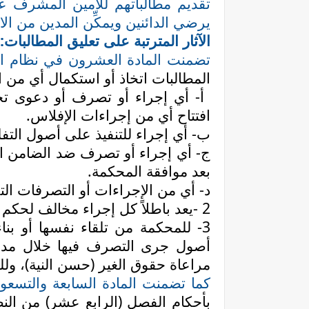
تقديم مطالباتهم للأمين المشرف ع
يرضي الدائنين ويمكِّن المدين من ال
الآثار المترتبة على تعليق المطالبات:
تضمنت المادة العشرون في نظام ا
المطالبات اتخاذ أو استكمال أي من ال
أ- أي إجراء أو تصرف أو دعوى تج
افتتاح أي من إجراءات الإفلاس
.
ب- أي إجراء للتنفيذ على أصول التف
ج- أي إجراء أو تصرف ضد الضامن ال
بعد موافقة المحكمة
.
د- أي من الإجراءات أو التصرفات الت
2
-
يعد باطلاً كل إجراء مخالف لحكم الفقرة (1) من
3- للمحكمة من تلقاء نفسها أو 
أصول جرى التصرف فيها خلال مدة تع
مراعاة حقوق الغير (حسن النية)، ول
كما تضمنت المادة السابعة والتسع
بأحكام الفصل (الرابع عشر) من النظ