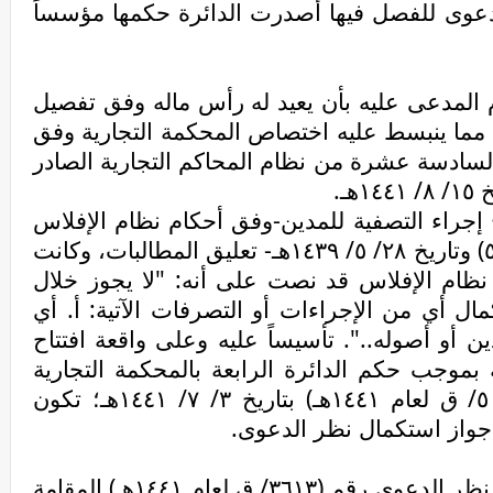
دعوى للفصل فيها أصدرت الدائرة حكمها مؤسساً
 المدعى عليه بأن يعيد له رأس ماله وفق تفصيل
 مما ينبسط عليه اختصاص المحكمة التجارية وفق
رة (٣) من المادة السادسة عشرة من نظام المحاكم التجارية الصادر
.
ح إجراء التصفية للمدين-وفق أحكام نظام الإفلاس
الصادر بالمرسوم الملكي رقم (م/ ٥٠) وتاريخ ٢٨/ ٥/ ١٤٣٩هـ- تعليق المطالبات، وكانت
ين من نظام الإفلاس قد نصت على أنه: "لا يجوز خلال
مال أي من الإجراءات أو التصرفات الآتية: أ. أي
 أو أصوله..". تأسيساً عليه وعلى واقعة افتتاح
بموجب حكم الدائرة الرابعة بالمحكمة التجارية
بجدة في دعوى الإفلاس رقم (٥٠٦٤/ ق لعام ١٤٤١هـ) بتاريخ ٣/ ٧/ ١٤٤١هـ؛ تكون
جواز استكمال نظر الدعوى
.
حكمت الدائرة: بعدم جواز استكمال نظر الدعوى رقم (٣٦١٣/ ق لعام ١٤٤١هـ) المقامة