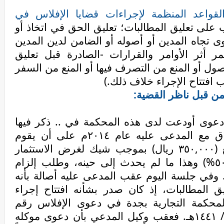
قواعد المنظمة لإجراءات قضايا الإفلاس في
 على تعليق المطالبات؛ تعليق الحق في اتخاذ أو
 تجاه المدين أو أصوله أو الضامن لدين المدين
ر أثر الأوامر والقرارات -الصادرة قبل تعليق
صول أو المنع من التصرف فيها أو المنع من السفر
 افتتاح الإجراء خلاف ذلك.)
من قبل ناظر القضية:
 دعوى أودعت لدى هذه المحكمة في .. ذكر فيها
المدَّعي وفي مرافعته أنه تم الاتفاق مع المدعى عليه عام ٢٠١٤م على أن يقوم
المدعي بتمويل المدعى عليه بمبلغ (٣٥٠,٠٠٠ ريال) بموجب شيك لغرض الاستثمار
على أن يرد خلال سنة مع أرباح (٥٠%) وهذا ما لم يحدث إلى حينه، وطلب إلزام
. وفي جلسة اليوم عقب المدعى عليه أصالة بأنه
ق المطالبات، إذ كان صدر بشأنه افتتاح إجراء
بالمحكمة التجارية بجدة في دعوى الإفلاس رقم
(٥٠٦٤/ ق لعام ١٤٤١هـ) بتاريخ ٣/ ٧/ ١٤٤١هـ. فعقب وكيل المدعي بأن دعوى موكله