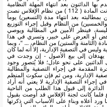
م بها الدائنون بعد انتهاء المهلة النظامية
لتقديم المطالبات، إلا أنه لما كانت المادة ( 112 ) من نظام الإفلاس نصت
دم الدائن بمطالبته بعد انتهاء مدة (التسعين) يوماً
الخمسين) من النظام وقبل إجراء التوزيع
فليسة، فينظر الأمين في المطالبة ويوصي
لرفض أو العرض على خبير، وتسري في هذا
مادة (الثامنة والستين) من النظام، ... "، وبما
وليس في التصفية الإدارية، إلا أنه لما كان
 يهدفان إلى بيع الأصول - إن وجدت في
ى الدائنين على نحو عادل؛ فلا يُتصور وجود
خرة المقدمة في إجراء التصفية والمطالبة
تصفية الإدارية، ومن ثم فإن سكوت المنظم
 إجراء التصفية الإدارية لا يعني أنه أراد
 الدائرة إلى قبول هذا الطلب من الناحية
ع فلما كانت لجنة الإفلاس قد أوصت بقبول
رد أعلاه وبناء على الأسباب التي ذكرتها