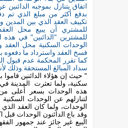
اتفاق يتنازل بموجبه الدائنين ع
بدفع أكثر من مبلغ الذي تم د
تكييف العقد الذي بين المدين وا
للمشتري أن يبيع محل العقد
للمشترين "الدائنين" في هذه ا
الوحدات السكنية محل العقد و
فسخ العقد واسترداد ما دفعوه بس
كما تقرر المحكمة عدم قبول ال
سداد المبالغ المستحقة وذلك لأنه
" حيث إن هؤلاء الدائنين قاموا 
سكنية، ولما تعثرت
المدينة في
هذه الوحدات بسعر أعلى من ا
لتنازلهم عن الوحدات السكنية ل
الوحدات، ولما كان العقد الذي
وقد باع الدائنون الوحدات قبل اك
البيع غير جائز عند جمهور الفقها