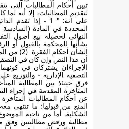
تبين أحكام المطالبات التي يتقد
على أنه: " 1 - إذا تق
المحددة في المادة (السادسة و
النهائي لحصيلة بيع أصول الت
بشأنها للمحكمة بالقبول أو ا
الشأن أحكام الفقرة
(2) من ال
أن هذا النص وإن كان في التصفية 
الإجراءان يشتركان في كونهما
التصفية الإدارية - والتوزيع عل
فرق حينئذ بين المطالبة المتأ
المتأخرة المقدمة في إجراء ال
عن أحكام المطالبات المتأخرة في
المنع من قبولها؛ ما تنتهي معه
الشكلية. أما من ناحية الموضو
مطالبة ورفض مطالبتين وفق ما و