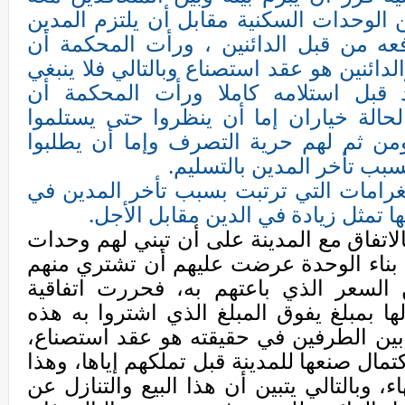
ن الوحدات السكنية مقابل أن يلتزم المدين
فعه من قبل الدائنين ، ورأت المحكمة أن
لدائنين هو عقد استصناع وبالتالي فلا ينبغي
 قبل استلامه كاملا ورأت المحكمة أن
لحالة خياران إما أن ينظروا حتى يستلموا
من ثم لهم حرية التصرف وإما أن يطلبوا
بب تأخر المدين بالتسليم.
غرامات التي ترتبت بسبب تأخر المدين في
ا تمثل زيادة في الدين مقابل الأجل.
بالاتفاق مع المدينة على أن تبني لهم وحدات
 بناء الوحدة عرضت عليهم أن تشتري منهم
لسعر الذي باعتهم به، فحررت اتفاقية
ها بمبلغ يفوق المبلغ الذي اشتروا به هذه
 بين الطرفين في حقيقته هو عقد استصناع،
تمال صنعها للمدينة قبل تملكهم إياها، وهذا
ء، وبالتالي يتبين أن هذا البيع والتنازل عن