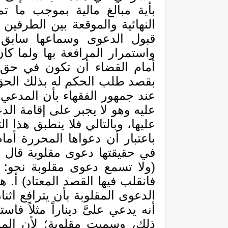
بأية مبالغ مالية بموجب ما ت
قبول الدعوى وسماعها سابق 
واستمرار المرافعة بها ولما كا
أمام القضاء أن تكون في حق 
بقصد طلب الحكم له بذلك الحق 
عند جمهور الفقهاء بأن المدعي
عليه وهو لا يجبر على إقامة الد
عليها، وبالتالي فلا ينطبق هذا
باعتبار أن دعواها المحررة أما
(ولا تسمع دعوى مقلوبة نحو: اد
فانقلب فيها القصد المعتاد) أ. ه
ـ
الدعوى المقلوبة بأن يترافع اثن
أنه يدعي علىَّ ديناراً مثلاً ف
ذلك، وسميت مقلوبة؛ لأن الم