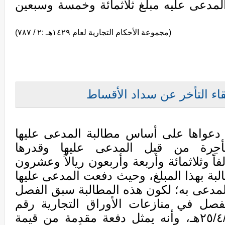
المدعى عليه مبلغ ثلاثمائة وخمسة وسبعين
(مجموعة الأحكام التجارية لعام ١٤٢٩هـ :٢ / ٧٨٧)
قاء التأخر عن سداد الأقساط
دعواها على أساس مطالبة المدعى عليها
أجرة من قبل المدعى عليها وقدرها
ربعون ألفاً وثلاثمائة وأربعة وأربعون ريالاً وعشرون
بة بهذا المبلغ، وحيث دفعت المدعى عليها
المدعى به؛ لكون هذه المطالبة سبق الفصل
فصل في منازعات الأوراق التجارية رقم
(٢٣٥/١١/١٤٢٨هـ) وتاريخ ٢٥/٤/١٤٢٨هـ، وأنه يمثل دفعة مقدمة من قيمة