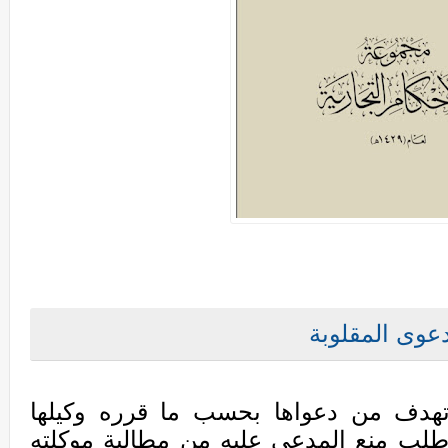
دعوى المقلوبة
تهدف من دعواها بحسب ما قرره وكيلها
لب منع المدعى عليه من مطالبة موكلته