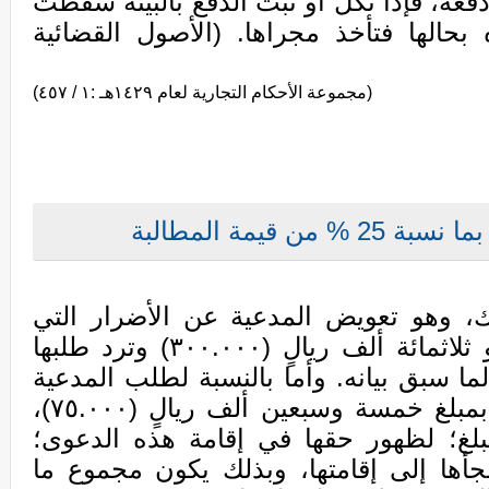
عه، فإذا نكل أو ثبت الدفع بالبينة سقطت
حالها فتأخذ مجراها. (الأصول القضائية
(مجموعة الأحكام التجارية لعام ١٤٢٩هـ :١ / ٤٥٧)
ن قيمة المطالبة
لك، وهو تعويض المدعية عن الأضرار التي
أصابتها بالمبلغ الذي طلبته وهو ثلاثمائة ألف ريالٍ (٣٠٠.٠٠٠) وترد طلبها
لما سبق بيانه. وأما بالنسبة لطلب المدعية
أتعاب المحاماة، والتي حددتها بمبلغ خمسة وسبعين ألف ريالٍ (٧٥.٠٠٠)،
مبلغ؛ لظهور حقها في إقامة هذه الدعوى؛
أها إلى إقامتها، وبذلك يكون مجموع ما