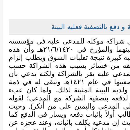
و دفع بالتصفية فعليه البينة
ي شراكة موكله للمدعى عليه في مؤسسته
المؤرخ في ٢١/٦/١٤٢٠ه
ـ
وأن هذه
ة كبيرة نتيجة تقلبات السوق ويطلب إلزام
لحقه من خسائر بسبب هذه الشراكة حسب
مدعى عليه يقر بالشراكة ولكنه يدعي بأن
ها في عام ١٤٢١ه
ـ
وتبقى له في ذمة
غ (9.126.62) ريال ولديه البينة المثبتة لذلك. ولما كان عبء
 لدفعه بتصفية الشركة مع المدعي؛ لقوله
على المدعي واليمين على من أنكر). وحيث
لب أولاً بإثبات دفعه ويسار في الدفع كما
ث إن مدعيه يكلف بإثباته، وعند عجزه عن