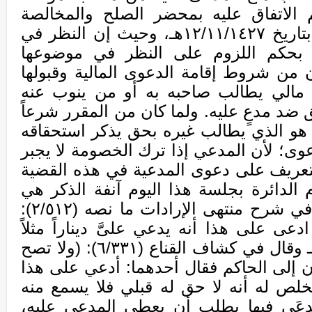
م الاتفاق عليه بمحضر الصلح والمخالصة
النهائية والموقعة بين الطرفين بتاريخ ١٢/١١/١٤٢٧هـ، وحيث إن النظر في
بحكم اللزوم على النظر في موضوعها
ن من شروط إقامة الدعوى المالية وقبولها
مالي يطالب صاحبه به أو من ينوب عنه
ضد مدعٍ عليه. ولما كان من المقرر شرعاً
 هو الذي يطالب غيره بحق يذكر استحقاقه
عوى؛ لأن المدعي إذا ترك الخصومة لا يجبر
 التعريف على دعوى المدعية في هذه القضية
م الدائرة بجلسة هذا اليوم آنفة الذكر هي
في حقيقتها دعوى مقلوبة قال في شرح منتهى الإرادات ما نصه (٢/٥١٢):
عى على هذا أنه يدعي علىَّ ديناراً مثلاً
وقال في كشاف القناع (٦/٣٣١): (ولا تصح
ان إلى الحاكم فقال أحدهما: أدعي على هذا
استخلص له أنه لا حق له قبلي فلا يسمع منه
دعَى فيها يطلب أن يعطى المدعى عليه،