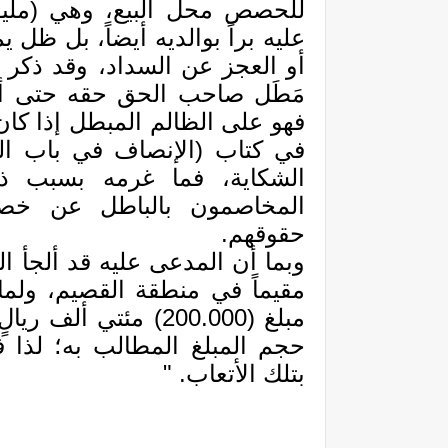
للحصص محل البيع، وهي (مليون
عليه براً بوالديه أيضاً، بل ظل 
أو العجز عن السداد، وقد ذكر 
مَطَل صاحب الحق حقه حتى أح
فهو على الظالم المبطل إذا كان
في كتاب (الإنصاف في باب الح
الشكاية، فما غرمه بسبب ذل
المخاصمون بالباطل عن خصو
حقوقهم.
وبما أن المدعى عليه قد ألجأ 
مقيماً في منطقة القصيم، ولما
حجم المبلغ المطالب به؛ لذا ف
بتلك الأتعاب. "