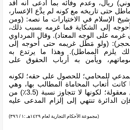
ي) ريال، وعدم وفائه بما ادعى أنه أقد
يماطل حتى تاريخه مع كونه لم يدَّع الإعسار،
شيخ الإسلام في الاختيارات ما نصه: (ومن
وجه إلى الشكاية فما غرمه بسبب ذلك،
 غرمه على الوجه المعتاد). وقال المرداوي
جر): (ولو مَطَل غريمه حتى أحوجه إلى
ك يلزم المماطل). وهذا ما يرتدع به
ماتهم، ويأمن به أرباب الحقوق على
المدعي للمحامي؛ للحصول على حقه؛ لكونه
 كانت أتعاب المحاماة المطالب بها، وهي
مبلغ (200.000) مئتي ألف ريالٍ معقولة؛ لكونها لا تتجاوز نسبة (3.5٪) من
إن الدائرة تنتهي إلى إلزام المدعى عليه
(مجموعة الأحكام التجارية لعام ١٤٢٩هـ :١ / ٣٩٦)