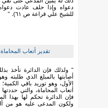
ذلك له يمين المدعي على نفي دف
دعواه وإذا حلف عادت دعواه ب
للشيخ علي قراعة ص ٦١). "
تقدير أتعاب المحاماة بما نسبة 25 % م
" ولذلك فإن الدائرة تأخذ بذ
الأول، وهو توريد باقي الكمية؛ 
فإن الدائرة تحكم لها بهذا ال
ولكون المدعى عليه هو من ألج