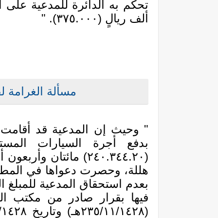
تحكم به الدائرة للمدعية على 
ألف ريالٍ (٣٧٥.٠٠٠). "
مسألة الغرامة ل
" وحيث إن المدعية قد أقامت 
بدفع أجرة السيارات المست
(٢٤٠.٣٤٤.٢٠) مائتان وأ
هللة، وحصرت دعواها في المطال
بعدم استحقاق المدعية للمبلغ 
فيها بقرار صادر من مكتب ال