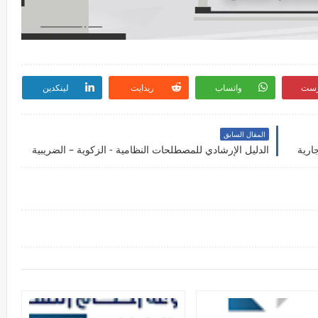
رست
واتساب
ريدايت
لينكدين
المقال السابق
ارية
الدليل الإرشادي للمصطلحات النظامية - الزكوية – الضريبية