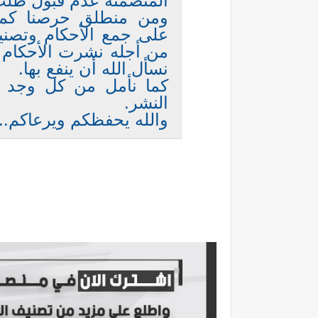
المتضمنة عدم قبول طلب
ومن منطلق حرصنا كمد
على جمع الأحكام وتصني
من أجله نشرت الأحكام ا
نسأل الله أن ينفع بها.
كما نأمل من كل وجد ف
النشر.
والله يحفظكم ويرعاكم..